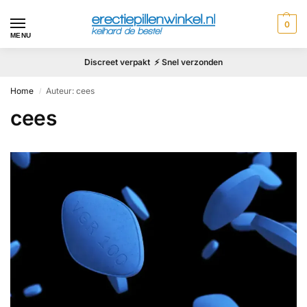
0
MENU
Discreet verpakt ⚡ Snel verzonden
Home
Auteur: cees
/
cees