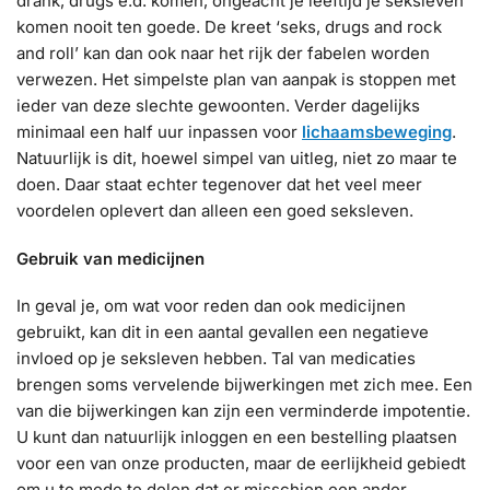
drank, drugs e.d. komen, ongeacht je leeftijd je seksleven
komen nooit ten goede. De kreet ‘seks, drugs and rock
and roll’ kan dan ook naar het rijk der fabelen worden
verwezen. Het simpelste plan van aanpak is stoppen met
ieder van deze slechte gewoonten. Verder dagelijks
minimaal een half uur inpassen voor
lichaamsbeweging
.
Natuurlijk is dit, hoewel simpel van uitleg, niet zo maar te
doen. Daar staat echter tegenover dat het veel meer
voordelen oplevert dan alleen een goed seksleven.
Gebruik van medicijnen
In geval je, om wat voor reden dan ook medicijnen
gebruikt, kan dit in een aantal gevallen een negatieve
invloed op je seksleven hebben. Tal van medicaties
brengen soms vervelende bijwerkingen met zich mee. Een
van die bijwerkingen kan zijn een verminderde impotentie.
U kunt dan natuurlijk inloggen en een bestelling plaatsen
voor een van onze producten, maar de eerlijkheid gebiedt
om u te mede te delen dat er misschien een ander,