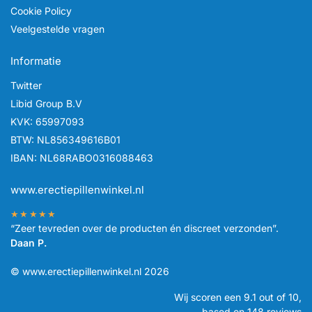
Cookie Policy
Veelgestelde vragen
Informatie
Twitter
Libid Group B.V
KVK: 65997093
BTW: NL856349616B01
IBAN: NL68RABO0316088463
www.erectiepillenwinkel.nl
★★★★★
“Zeer tevreden over de producten én discreet verzonden”.
Daan P.
© www.erectiepillenwinkel.nl 2026
Wij scoren een
9.1
out of 10,
based on
148
reviews