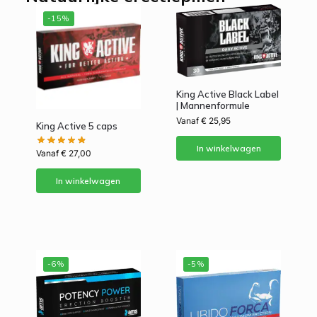
-15%
King Active Black Label
| Mannenformule
Vanaf
€
25,95
King Active 5 caps
In winkelwagen
Vanaf
€
27,00
In winkelwagen
-6%
-5%