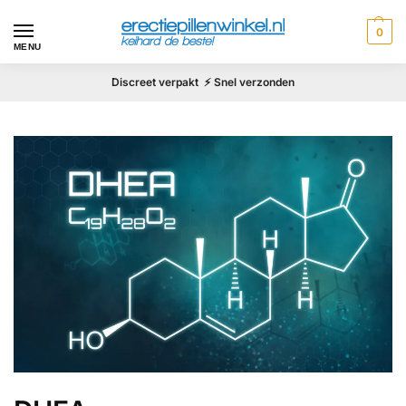
0
MENU
Discreet verpakt ⚡ Snel verzonden