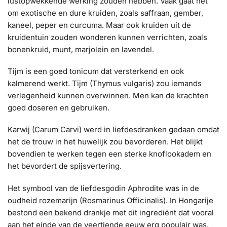
lustopwekkende werking zouden hebben. Vaak gaat het
om exotische en dure kruiden, zoals saffraan, gember,
kaneel, peper en curcuma. Maar ook kruiden uit de
kruidentuin zouden wonderen kunnen verrichten, zoals
bonenkruid, munt, marjolein en lavendel.
Tijm is een goed tonicum dat versterkend en ook
kalmerend werkt. Tijm (Thymus vulgaris) zou iemands
verlegenheid kunnen overwinnen. Men kan de krachten
goed doseren en gebruiken.
Karwij (Carum Carvi) werd in liefdesdranken gedaan omdat
het de trouw in het huwelijk zou bevorderen. Het blijkt
bovendien te werken tegen een sterke knoflookadem en
het bevordert de spijsvertering.
Het symbool van de liefdesgodin Aphrodite was in de
oudheid rozemarijn (Rosmarinus Officinalis). In Hongarije
bestond een bekend drankje met dit ingrediënt dat vooral
aan het einde van de veertiende eeuw erg populair was.