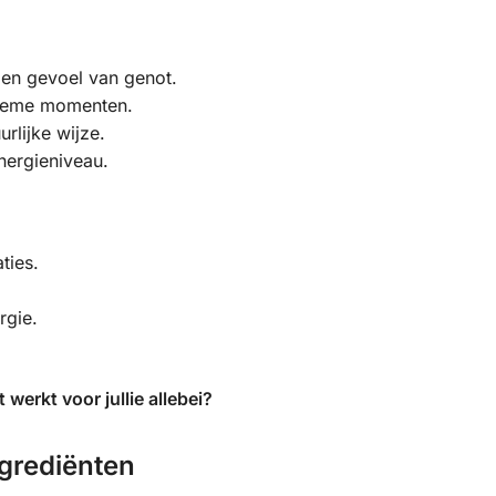
 en gevoel van genot.
ntieme momenten.
rlijke wijze.
nergieniveau.
ties.
rgie.
werkt voor jullie allebei?
ngrediënten