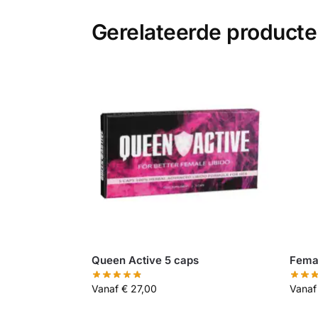
Gerelateerde product
Queen Active 5 caps
Femal
Vanaf
€
27,00
Vana