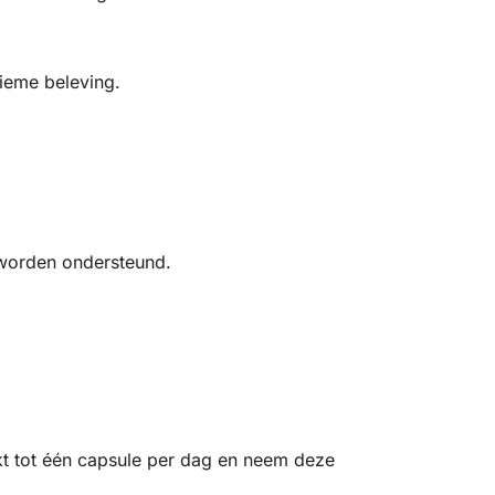
tieme beleving.
 worden ondersteund.
t tot één capsule per dag en neem deze