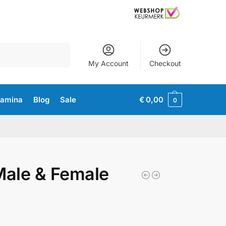
Zoeken
My Account
Checkout
tamina
Blog
Sale
€
0,00
0
Male & Female