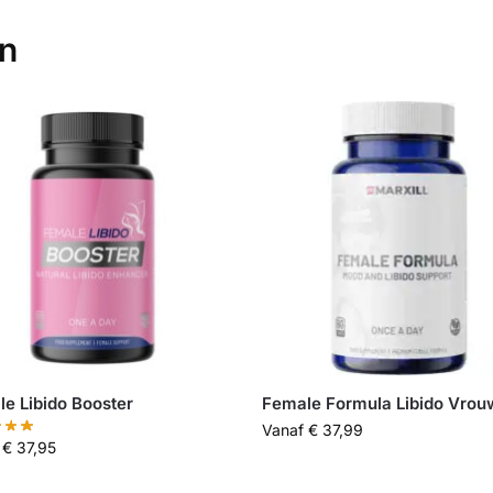
en
e Libido Booster
Female Formula Libido Vrou
Vanaf
€
37,99
f
€
37,95