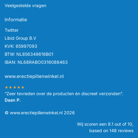
Veelgestelde vragen
Informatie
Twitter
Libid Group B.V
KVK: 65997093
BTW: NL856349616B01
IBAN: NL68RABO0316088463
www.erectiepillenwinkel.nl
★★★★★
“Zeer tevreden over de producten én discreet verzonden”.
Daan P.
© www.erectiepillenwinkel.nl 2026
Wij scoren een
9.1
out of 10,
based on
148
reviews