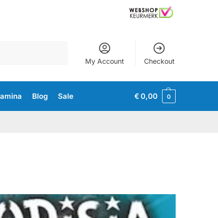
Zoeken
My Account
Checkout
tamina
Blog
Sale
€
0,00
0