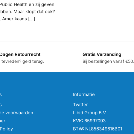
ublic Health en zij geven
bben. Maar klopt dat ook?
it Amerikaans […]
Dagen Retourrecht
Gratis Verzending
t tevreden? geld terug.
Bij bestellingen vanaf €50
s
Informatie
s
Twitter
ne voorwaarden
Libid Group B.V
mer
KVK: 65997093
Policy
BTW: NL856349616B01