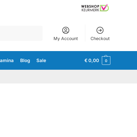
Zoeken
My Account
Checkout
tamina
Blog
Sale
€
0,00
0