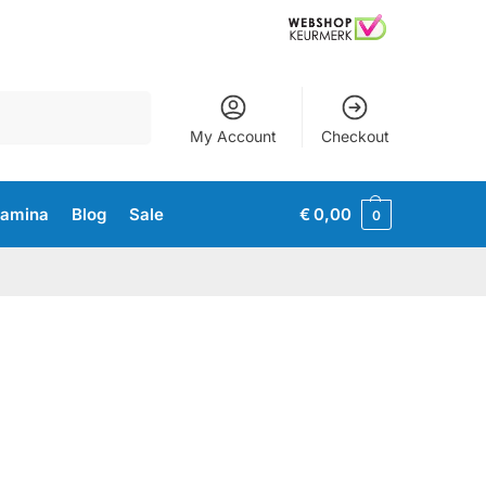
Zoeken
My Account
Checkout
tamina
Blog
Sale
€
0,00
0