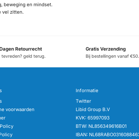
g, beweging en mindset.
 vel zitten.
Dagen Retourrecht
Gratis Verzending
t tevreden? geld terug.
Bij bestellingen vanaf €50
s
Informatie
s
Twitter
ne voorwaarden
Libid Group B.V
mer
KVK: 65997093
Policy
BTW: NL856349616B01
Policy
IBAN: NL68RABO031608846